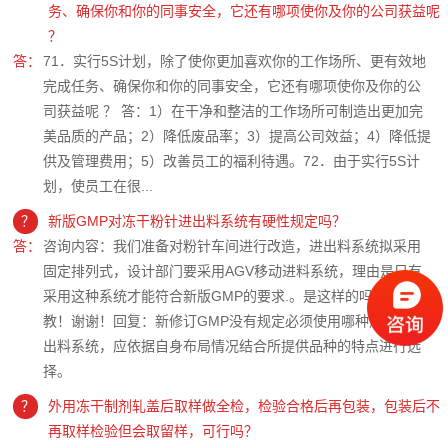
务、确保你和你的同事安全，它还有哪项使你及你的公司获益呢
？
答：
71．实行5S计划，除了使你更加喜欢你的工作场所、更有效地
完成任务、确保你和你的同事安全，它还有哪项使你及你的公
司获益呢 ？ 答：1）在干净和整洁的工作场所可制造出更加完
美品质的产品；2）降低废品率；3）提高公司效益；4）降低提
供及管理费用；5）改善员工的福利待遇。72．由于实行5S计
划，使员工在很...
？
新版GMP对冻干粉针进出料系统有硬性规定吗？
答：
咨询内容：我们准备对粉针车间进行改造，进出料系统拟采用
固定排列式，设计部门要采用AGV移动进料系统，理由是只有
采用这种系统才能符合新版GMP的要求.。是这样的吗？请赐
教！谢谢！回复：新修订GMP没有规定必须使用哪种形式的进
出料系统，应依据自身布局情况结合所提供品种的特点进行选
择。
？
外用冻干制剂轧盖后取样做全检，检验合格后再包装，包装后不
再取样检验但会取留样，可行吗？