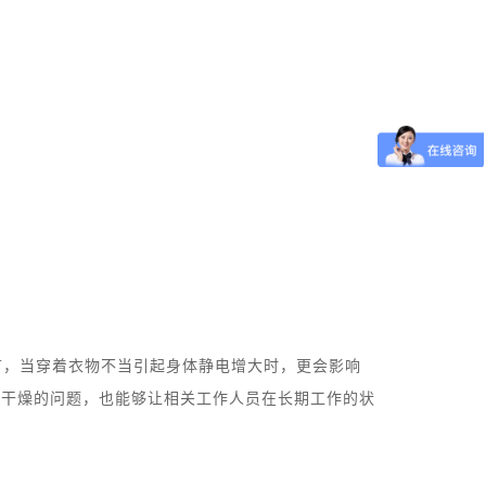
言，当穿着衣物不当引起身体静电增大时，更会影响
和干燥的问题，也能够让相关工作人员在长期工作的状