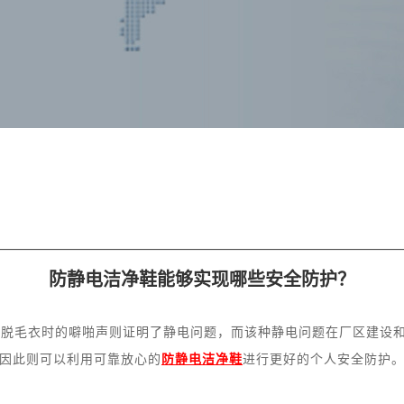
防静电洁净鞋能够实现哪些安全防护？
穿脱毛衣时的噼啪声则证明了静电问题，而该种静电问题在厂区建设
因此则可以利用可靠放心的
防静电洁净鞋
进行更好的个人安全防护