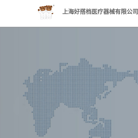
上海好搭档医疗器械有限公