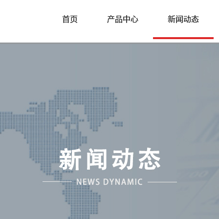
司
首页
产品中心
新闻动态