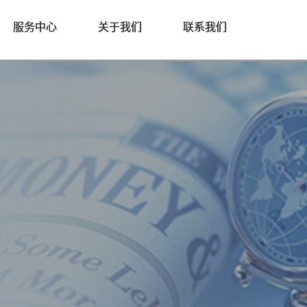
服务中心
关于我们
联系我们