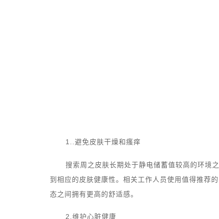
1..避免皮肤干燥和瘙痒
搜索周之皮肤长期处于静电储蓄值较高的环境
到相应的皮肤健康性。相关工作人员使用值得推荐的
态之间拥有更高的舒适感。
2.维护心脏健康