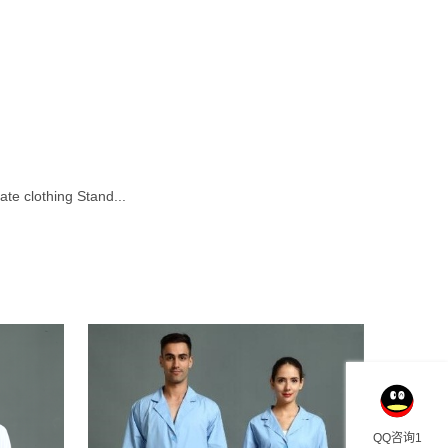
lothing Stand...
QQ咨询1