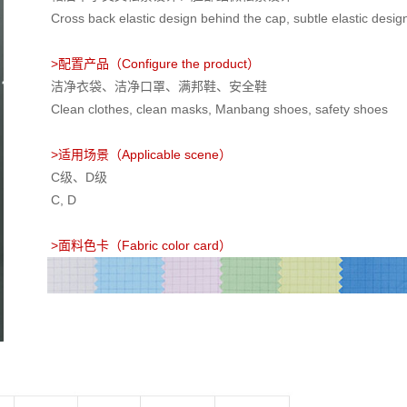
Cross back elastic design behind the cap, subtle elastic design
>配置产品（Configure the product）
洁净衣袋、洁净口罩、满邦鞋、安全鞋
Clean clothes, clean masks, Manbang shoes, safety shoes
>适用场景（Applicable scene）
C级、D级
C, D
>面料色卡（Fabric color card）