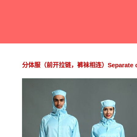
分体服（前开拉链，裤袜相连）Separate clothing