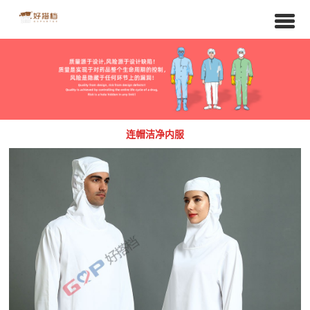
连帽洁净内服