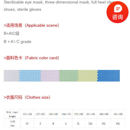
Sterilizable eye mask, three-dimensional mask, full heel clean
shoes, sterile gloves
>
适用场景
（Applicable scene）
B+A\C级
B + A \ C grade
>
面料色卡
（Fabric color card）
>衣服尺码（Clothes size）